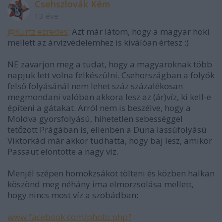
Csehszlovák Kém
13 éve
@Kurtz ezredes
: Azt már látom, hogy a magyar hoki
mellett az árvízvédelemhez is kiválóan értesz :)
NE zavarjon meg a tudat, hogy a magyaroknak több
napjuk lett volna felkészülni. Csehországban a folyók
felső folyásánál nem lehet száz százalékosan
megmondani valóban akkora lesz az (ár)víz, ki kell-e
építeni a gátakat. Arról nem is beszélve, hogy a
Moldva gyorsfolyású, hihetetlen sebességgel
tetőzött Prágában is, ellenben a Duna lassúfolyású
Viktorkád már akkor tudhatta, hogy baj lesz, amikor
Passaut elöntötte a nagy víz.
Menjél szépen homokzsákot tölteni és közben halkan
köszönd meg néhány ima elmorzsolása mellett,
hogy nincs most víz a szobádban:
www.facebook.com/photo.php?