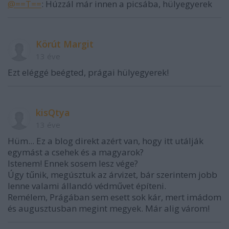
@==T==
: Húzzál már innen a picsába, hülyegyerek
Körút Margit
13 éve
Ezt eléggé beégted, prágai hülyegyerek!
kisQtya
13 éve
Hüm... Ez a blog direkt azért van, hogy itt utálják
egymást a csehek és a magyarok?
Istenem! Ennek sosem lesz vége?
Úgy tűnik, megúsztuk az árvizet, bár szerintem jobb
lenne valami állandó védművet építeni.
Remélem, Prágában sem esett sok kár, mert imádom
és augusztusban megint megyek. Már alig várom!