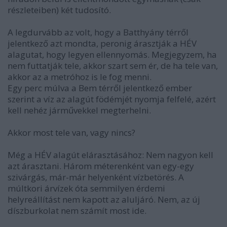
részleteiben) két tudosító.
A legdurvább az volt, hogy a Batthyány térről
jelentkező azt mondta, peronig árasztják a HÉV
alagutat, hogy legyen ellennyomás. Megjegyzem, ha
nem futtatják tele, akkor szart sem ér, de ha tele van,
akkor az a metróhoz is le fog menni.
Egy perc múlva a Bem térről jelentkező ember
szerint a víz az alagút födémjét nyomja felfelé, azért
kell nehéz járművekkel megterhelni.
Akkor most tele van, vagy nincs?
Még a HÉV alagút elárasztásához: Nem nagyon kell
azt árasztani. Három méterenként van egy-egy
szivárgás, már-már helyenként vízbetörés. A
múltkori árvízek óta semmilyen érdemi
helyreállítást nem kapott az aluljáró. Nem, az új
díszburkolat nem számít most ide.