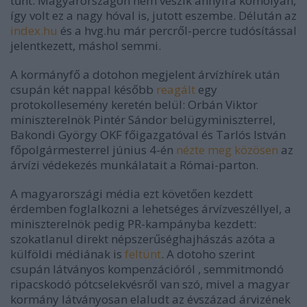
tűnt: Magyarországon nem veszik annyira komolyan,
így volt ez a nagy hóval is, jutott eszembe. Délután az
index.hu
és a hvg.hu már percről-percre tudósítással
jelentkezett, máshol semmi.
A kormányfő a dotohon megjelent árvízhírek után
csupán két nappal később
reagált
egy
protokollesemény keretén belül: Orbán Viktor
miniszterelnök Pintér Sándor belügyminiszterrel,
Bakondi György OKF főigazgatóval és Tarlós István
főpolgármesterrel június 4-én
nézte meg közösen
az
árvízi védekezés munkálatait a Római-parton.
A magyarországi média ezt követően kezdett
érdemben foglalkozni a lehetséges árvízveszéllyel, a
miniszterelnök pedig PR-kampányba kezdett:
szokatlanul direkt népszerűséghajhászás azóta a
külföldi médiának is
feltünt
. A dotoho szerint
csupán látványos kompenzációról , semmitmondó
ripacskodó pótcselekvésről van szó, mivel a magyar
kormány látványosan elaludt az évszázad árvizének