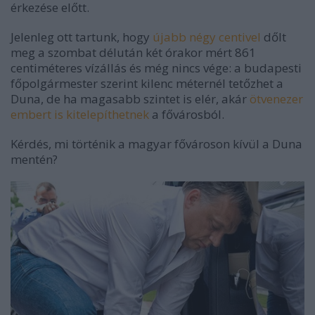
érkezése előtt.
Jelenleg ott tartunk, hogy
újabb négy centivel
dőlt
meg a szombat délután két órakor mért 861
centiméteres vízállás és még nincs vége: a budapesti
főpolgármester szerint kilenc méternél tetőzhet a
Duna, de ha magasabb szintet is elér, akár
ötvenezer
embert is kitelepíthetnek
a fővárosból.
Kérdés, mi történik a magyar fővároson kívül a Duna
mentén?