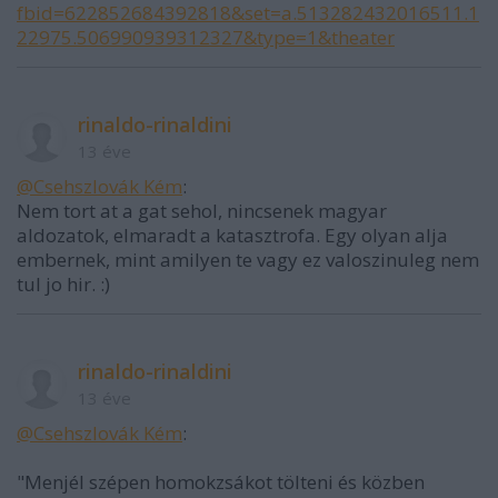
fbid=622852684392818&set=a.513282432016511.1
22975.506990939312327&type=1&theater
rinaldo-rinaldini
13 éve
@Csehszlovák Kém
:
Nem tort at a gat sehol, nincsenek magyar
aldozatok, elmaradt a katasztrofa. Egy olyan alja
embernek, mint amilyen te vagy ez valoszinuleg nem
tul jo hir. :)
rinaldo-rinaldini
13 éve
@Csehszlovák Kém
:
"Menjél szépen homokzsákot tölteni és közben