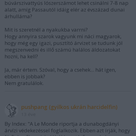
búvárszivattyús lószerszámot lehet csinálni 7-8 nap
alatt, amíg Passautól idáig elér az évszázad dunai
árhulláma?
Mit is szeretnél a nyakukba varrni?
Hogy annyira szarok vagyunk mi náci magyarok,
hogy még egy igazi, pusztító árvizet se tudunk jól
megszenvedni és illő számú halálos áldozatokat
hozni, ha kell?
Ja, már értem. Szóval, hogy a csehek... hát igen,
ebben is jobbak?
Nem gratulálok.
pushpang (gyilkos ukrán harcidelfin)
13 éve
By Index: "A Le Monde riportja a dunabogdányi
árvízi védekezéssel foglalkozik. Ebben azt írják, hogy