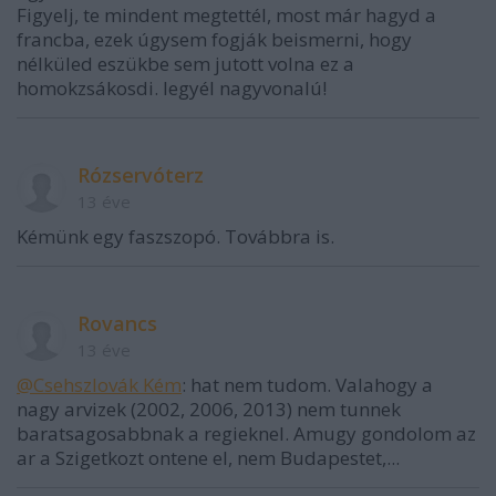
Figyelj, te mindent megtettél, most már hagyd a
francba, ezek úgysem fogják beismerni, hogy
nélküled eszükbe sem jutott volna ez a
homokzsákosdi. legyél nagyvonalú!
Rózservóterz
13 éve
Kémünk egy faszszopó. Továbbra is.
Rovancs
13 éve
@Csehszlovák Kém
: hat nem tudom. Valahogy a
nagy arvizek (2002, 2006, 2013) nem tunnek
baratsagosabbnak a regieknel. Amugy gondolom az
ar a Szigetkozt ontene el, nem Budapestet,...