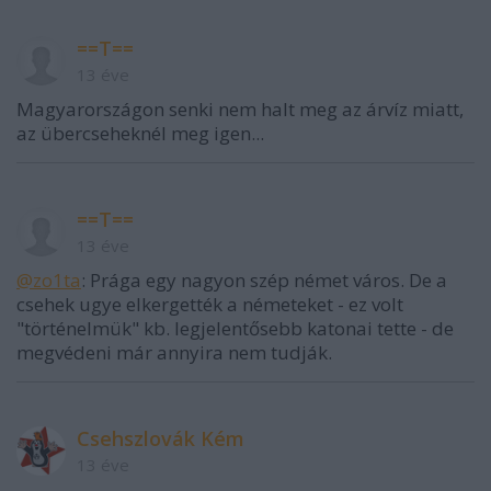
==T==
13 éve
Magyarországon senki nem halt meg az árvíz miatt,
az übercseheknél meg igen...
==T==
13 éve
@zo1ta
: Prága egy nagyon szép német város. De a
csehek ugye elkergették a németeket - ez volt
"történelmük" kb. legjelentősebb katonai tette - de
megvédeni már annyira nem tudják.
Csehszlovák Kém
13 éve