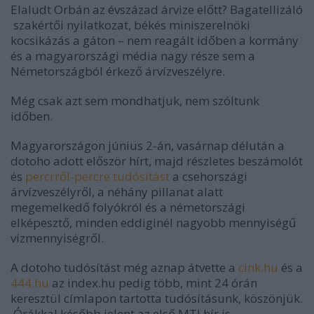
Elaludt Orbán az évszázad árvize előtt?
Bagatellizáló
szakértői nyilatkozat, békés miniszerelnöki
kocsikázás a gáton – nem reagált időben a kormány
és a magyarországi média nagy része sem a
Németországból érkező árvízveszélyre.
Még csak azt sem mondhatjuk, nem szóltunk
időben.
Magyarországon június 2-án, vasárnap délután a
dotoho adott először hírt, majd részletes beszámolót
és
percrről-percre tudósítást
a csehországi
árvízveszélyről, a néhány pillanat alatt
megemelkedő folyókról és a németországi
elképesztő, minden eddiginél nagyobb mennyiségű
vízmennyiségről.
A dotoho tudósítást még aznap átvette a
cink.hu
és a
444.hu
az index.hu pedig több, mint 24 órán
keresztül címlapon tartotta tudósításunk, köszönjük.
Órákkal később jelent az első MTI hír is