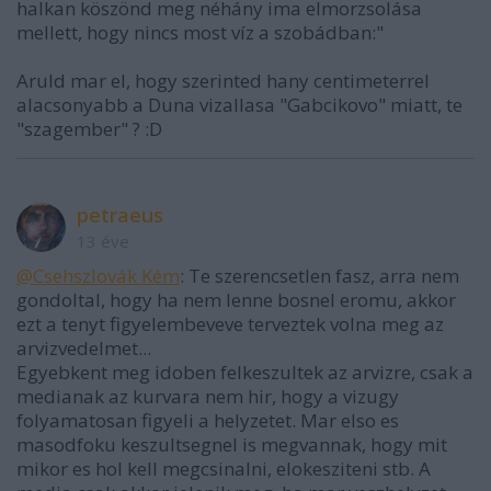
halkan köszönd meg néhány ima elmorzsolása
mellett, hogy nincs most víz a szobádban:"
Aruld mar el, hogy szerinted hany centimeterrel
alacsonyabb a Duna vizallasa "Gabcikovo" miatt, te
"szagember" ? :D
petraeus
13 éve
@Csehszlovák Kém
: Te szerencsetlen fasz, arra nem
gondoltal, hogy ha nem lenne bosnel eromu, akkor
ezt a tenyt figyelembeveve terveztek volna meg az
arvizvedelmet...
Egyebkent meg idoben felkeszultek az arvizre, csak a
medianak az kurvara nem hir, hogy a vizugy
folyamatosan figyeli a helyzetet. Mar elso es
masodfoku keszultsegnel is megvannak, hogy mit
mikor es hol kell megcsinalni, elokesziteni stb. A