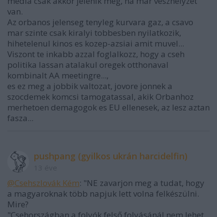
media csak akkor jelenik meg, ha mar veszhelyzet
van.
Az orbanos jelenseg tenyleg kurvara gaz, a csavo
mar szinte csak kiralyi tobbesben nyilatkozik,
hihetelenul kinos es kozep-azsiai amit muvel...
Viszont te inkabb azzal foglalkozz, hogy a cseh
politika lassan atalakul oregek otthonaval
kombinalt AA meetingre...,
es ez meg a jobbik valtozat, jovore jonnek a
szocdemek komcsi tamogatassal, akik Orbanhoz
merhetoen demagogok es EU ellenesek, az lesz aztan
fasza...
pushpang (gyilkos ukrán harcidelfin)
13 éve
@Csehszlovák Kém
: "NE zavarjon meg a tudat, hogy
a magyaroknak több napjuk lett volna felkészülni.
Mire?
"Csehországban a folyók felső folyásánál nem lehet