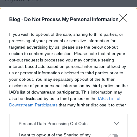
"mivel a magyar kormány látványosan elaludt az
évszázad árvizének érkezése előtt."
Blog -
Do Not Process My Personal Information
Ez meg nettó fasság. Vagy hazugság.
Már amikor a németeknél megindult a buli, már
If you wish to opt-out of the sale, sharing to third parties, or
akkor arról beszélt a kormány, hogy az évszázad
processing of your personal or sensitive information for
árvize vár ránk és ennek megfelelően kell felkészülni.
targeted advertising by us, please use the below opt-out
Nem vagyok egy Orbán v. Fidesz seggnyaló, de eddig
section to confirm your selection. Please note that after your
nálunk nem történt még hálistennek olyan pusztítás,
opt-out request is processed you may continue seeing
mint nálatok és nagyon úgy tűnik, hogy itt minden
interest-based ads based on personal information utilized by
lehetőt meg is tesznek ennek elkerülése érdekében.
us or personal information disclosed to third parties prior to
Hogy az árterekre épült házakat elönti a víz és
your opt-out. You may separately opt-out of the further
disclosure of your personal information by third parties on the
evakuálni kell?
IAB’s list of downstream participants. This information may
Hát kérem, az ÁRTÉR már csak ilyen...
also be disclosed by us to third parties on the
IAB’s List of
Downstream Participants
that may further disclose it to other
Na szóval, mégis mi a problémád?
third parties.
Hogy valójában ti aludtatok el és ezért halt meg
vagy 10 ember?
Please note that this website/app uses one or more Google
Personal Data Processing Opt Outs
services and may gather and store information including but
Arról nem is szólva, hogy a te mostani
not limited to your visit or usage behaviour. You may click to
I want to opt-out of the Sharing of my