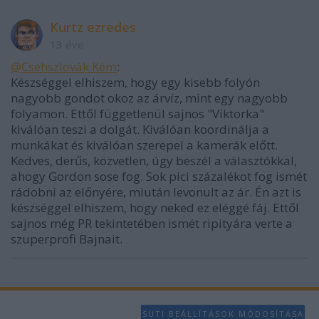
Kurtz ezredes
13 éve
@Csehszlovák Kém
:
Készséggel elhiszem, hogy egy kisebb folyón
nagyobb gondot okoz az árvíz, mint egy nagyobb
folyamon. Ettől függetlenül sajnos "Viktorka"
kiválóan teszi a dolgát. Kiválóan koordinálja a
munkákat és kiválóan szerepel a kamerák előtt.
Kedves, derűs, közvetlen, úgy beszél a választókkal,
ahogy Gordon sose fog. Sok pici százalékot fog ismét
rádobni az előnyére, miután levonult az ár. Én azt is
készséggel elhiszem, hogy neked ez eléggé fáj. Ettől
sajnos még PR tekintetében ismét ripityára verte a
szuperprofi Bajnait.
SÜTI BEÁLLÍTÁSOK MÓDOSÍTÁSA