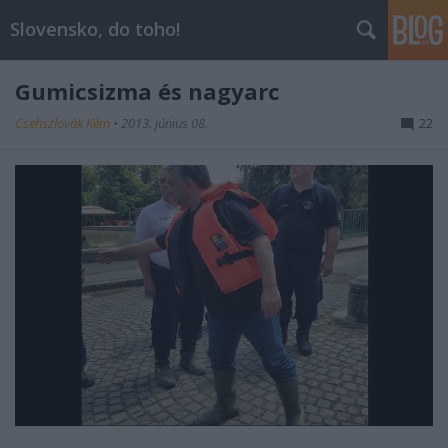
Slovensko, do toho!
Gumicsizma és nagyarc
Csehszlovák Kém
•
2013. június 08.
22