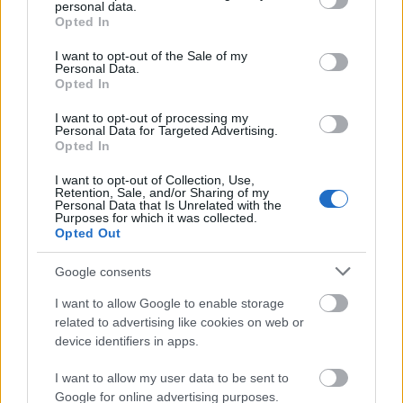
personal data.
megnyilvánulásod legalább annyira pitiáner, mint
grant or deny consent to Google and its third-party tags to
Opted In
azoké a kommentelőké, akik az árvizi posztjaidban
use your data for below specified purposes in below Google
prosztó módon kárörvendtek azon, hogy épp szarrá
consent section.
I want to opt-out of the Sale of my
mos benneteket néhány folyó.
Personal Data.
Opted In
Én meg egy fasz vagyok, mert azt hittem, hogy a
I want to opt-out of processing my
közös bajban a fegyverek is némák. Tudod, mint '14-
Personal Data for Targeted Advertising.
Opted In
ben, karácsonykor a német, angol, francia
lövészárkokban...
I want to opt-out of Collection, Use,
Retention, Sale, and/or Sharing of my
Personal Data that Is Unrelated with the
Kár volt.
Purposes for which it was collected.
Opted Out
Google consents
Snoopyka
13 éve
I want to allow Google to enable storage
related to advertising like cookies on web or
szánalmas kis mitugrász vagy te blogíró vadbarom,
device identifiers in apps.
sokkal hasznosabb lenne, ha inkább sálat kötnél
anyukádnak vagy hímeznél egy terítőt
I want to allow my user data to be sent to
Google for online advertising purposes.