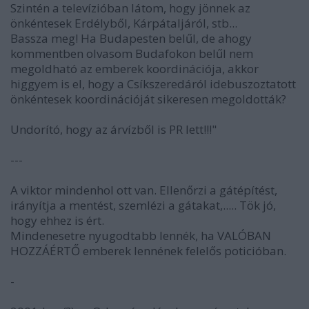
Szintén a televízióban látom, hogy jönnek az
önkéntesek Erdélyből, Kárpátaljáról, stb...
Bassza meg! Ha Budapesten belűl, de ahogy
kommentben olvasom Budafokon belűl nem
megoldható az emberek koordinációja, akkor
higgyem is el, hogy a Csíkszeredáról idebuszoztatott
önkéntesek koordinációját sikeresen megoldották?
Undorító, hogy az árvízből is PR lett!!!"
---
A viktor mindenhol ott van. Ellenőrzi a gátépítést,
irányítja a mentést, szemlézi a gátakat,..... Tök jó,
hogy ehhez is ért.
Mindenesetre nyugodtabb lennék, ha VALÓBAN
HOZZÁÉRTŐ emberek lennének felelős poticióban.
-