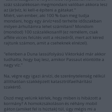
száz százalékosan megmondani valóban akkora lesz
az (ár)víz, ki kell-e építeni a gátakat."
Miért, van ember, aki 100 %-ban meg tudja
mondani, hogy egy árvíz+eső terhelte időszakban
milyen árhullámra lehet számítani? Mondom
(mondod) 100 százalékosan!!! (ez remélem, csak
afféle vicces felütés volt a részedről, mert azt kéred
rajtunk számon, amit a cseheknek elnézel).
"ellenben a Duna lassúfolyású Viktorkád már akkor
tudhatta, hogy baj lesz, amikor Passaut elöntötte a
nagy víz."
Na, végre egy igazi árvízi, de szerénytelenség nélkül
állíthatóan szakképzett katasztrófaelhárítási
szakértő.
Oszd meg velünk kérlek, hogy miben is hibázott a
kormány? A homokzsákoláson és néhány mobil
gáton (amiket fel is húztak) túl, úgy mégis mi a