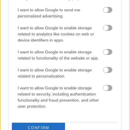
I want to allow Google to send me
Rovancs
personalized advertising.
13 éve
elég erőltetett. A vadparaszt cseh elnök valószínűleg
I want to allow Google to enable storage
részegen fetrengett a szobájában az árvíz alatt,
related to analytics like cookies on web or
úgyhogy minden kritika relatív.
device identifiers in apps.
I want to allow Google to enable storage
related to functionality of the website or app.
Kurtz ezredes
13 éve
I want to allow Google to enable storage
related to personalization.
Mi pedig a posztot köszönjük Neked! Ismét bravúros
időzítéssel kötöttél bele Miniszterelnök Úrba, kb
I want to allow Google to enable storage
mint Acsádi Endre Gyurta Daniba az olimpián.
related to security, including authentication
Valóban pocsékul szervezte meg a teljes
functionality and fraud prevention, and other
árvízvédelmet. A cseh, német, osztrák árvízhez képest
user protection.
sokszoros a kár. :(
Eddig nettó kudarc a csávó, még egy hiteles
katasztrófa PR-t is képtelen összehozni, ami
CONFIRM