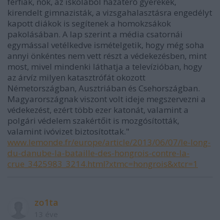
férfiak, nők, az iskolából hazatérő gyerekek,
kirendelt gimnazisták, a vizsgahalasztásra engedélyt
kapott diákok is segítenek a homokzsákok
pakolásában. A lap szerint a média csatornái
egymással vetélkedve ismételgetik, hogy még soha
annyi önkéntes nem vett részt a védekezésben, mint
most, mivel mindenki láthatja a televízióban, hogy
az árvíz milyen katasztrófát okozott
Németországban, Ausztriában és Csehországban.
Magyarországnak viszont volt ideje megszervezni a
védekezést, ezért több ezer katonát, valamint a
polgári védelem szakértőit is mozgósították,
valamint ivóvizet biztosítottak."
www.lemonde.fr/europe/article/2013/06/07/le-long-
du-danube-la-bataille-des-hongrois-contre-la-
crue_3425983_3214.html?xtmc=hongrois&xtcr=1
zo1ta
13 éve