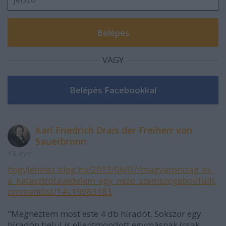
VAGY
Karl Friedrich Drais der Freiherr von
Sauerbronn
13 éve
hogylehetez.blog.hu/2013/06/07/magyarorszag_es_
a_katasztrofavedelem_egy_nezo_szemszogebol/fullc
ommentlist/1#c19983183
"Megnéztem most este 4 db híradót. Sokszor egy
híradón belül is ellentmondott egymásnak (csak