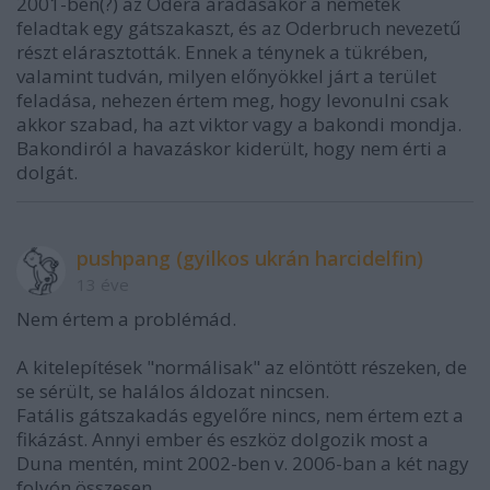
2001-ben(?) az Odera áradásakor a németek
feladtak egy gátszakaszt, és az Oderbruch nevezetű
részt elárasztották. Ennek a ténynek a tükrében,
valamint tudván, milyen előnyökkel járt a terület
feladása, nehezen értem meg, hogy levonulni csak
akkor szabad, ha azt viktor vagy a bakondi mondja.
Bakondiról a havazáskor kiderült, hogy nem érti a
dolgát.
pushpang (gyilkos ukrán harcidelfin)
13 éve
Nem értem a problémád.
A kitelepítések "normálisak" az elöntött részeken, de
se sérült, se halálos áldozat nincsen.
Fatális gátszakadás egyelőre nincs, nem értem ezt a
fikázást. Annyi ember és eszköz dolgozik most a
Duna mentén, mint 2002-ben v. 2006-ban a két nagy
folyón összesen.