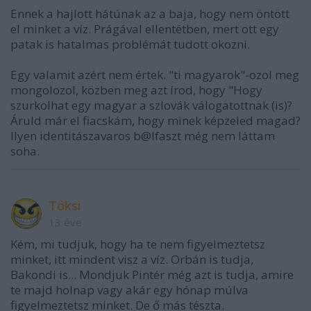
Ennek a hajlott hátúnak az a baja, hogy nem öntött
el minket a víz. Prágával ellentétben, mert ott egy
patak is hatalmas problémát tudott okozni.
Egy valamit azért nem értek. "ti magyarok"-ozol meg
mongolozol, közben meg azt írod, hogy "Hogy
szurkolhat egy magyar a szlovák válogatottnak (is)?
Áruld már el fiacskám, hogy minek képzeled magad?
Ilyen identitászavaros b@lfaszt még nem láttam
soha.
Töksi
13 éve
Kém, mi tudjuk, hogy ha te nem figyelmeztetsz
minket, itt mindent visz a víz. Orbán is tudja,
Bakondi is... Mondjuk Pintér még azt is tudja, amire
te majd holnap vagy akár egy hónap múlva
figyelmeztetsz minket. De ő más tészta.