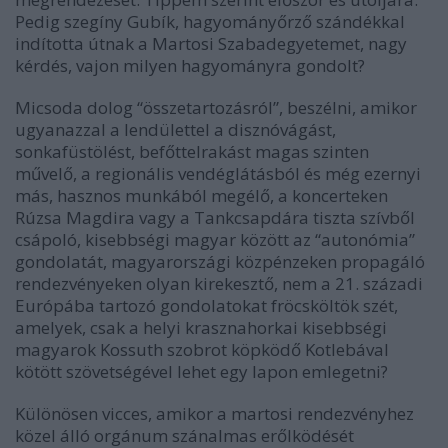
Pedig szegíny Gubík, hagyományőrző szándékkal
indította útnak a Martosi Szabadegyetemet, nagy
kérdés, vajon milyen hagyományra gondolt?
Micsoda dolog “összetartozásról”, beszélni, amikor
ugyanazzal a lendülettel a disznóvágást,
sonkafüstölést, befőttelrakást magas szinten
művelő, a regionális vendéglátásból és még ezernyi
más, hasznos munkából megélő, a koncerteken
Rúzsa Magdira vagy a Tankcsapdára tiszta szívből
csápoló, kisebbségi magyar között az “autonómia”
gondolatát, magyarországi közpénzeken propagáló
rendezvényeken olyan kirekesztő, nem a 21. századi
Európába tartozó gondolatokat fröcsköltök szét,
amelyek, csak a helyi krasznahorkai kisebbségi
magyarok Kossuth szobrot köpködő Kotlebával
kötött szövetségével lehet egy lapon emlegetni?
Különösen vicces, amikor a martosi rendezvényhez
közel álló orgánum szánalmas erőlködését