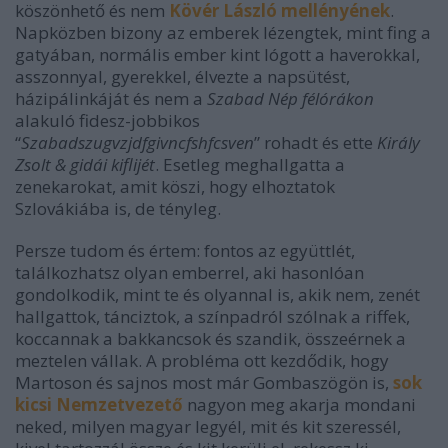
köszönhető és nem
Kövér László mellényének
.
Napközben bizony az emberek lézengtek, mint fing a
gatyában, normális ember kint lógott a haverokkal,
asszonnyal, gyerekkel, élvezte a napsütést,
házipálinkáját és nem a
Szabad Nép félórákon
alakuló fidesz-jobbikos
“
Szabadszugvzjdfgivncfshfcsven
” rohadt és ette
Király
Zsolt & gidái kiflijét
. Esetleg meghallgatta a
zenekarokat, amit köszi, hogy elhoztatok
Szlovákiába is, de tényleg.
Persze tudom és értem: fontos az együttlét,
találkozhatsz olyan emberrel, aki hasonlóan
gondolkodik, mint te és olyannal is, akik nem, zenét
hallgattok, tánciztok,
a színpadról
szólnak a riffek,
koccannak a bakkancsok és szandik, összeérnek a
meztelen vállak. A probléma ott kezdődik, hogy
Martoson és sajnos most már Gombaszögön is,
sok
kicsi Nemzetvezető
nagyon meg akarja mondani
neked
, milyen magyar legyél, mit és kit szeressél,