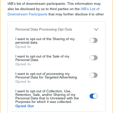
amikor mindig egy jó nagyot bele lehet rúgni az
IAB’s list of downstream participants. This information may
ellenfél mezét viselő haragosba, rendőrbe, de meccs
also be disclosed by us to third parties on the
IAB’s List of
után nagyot köszön akkor is, ha a falu őre civilben
Downstream Participants
that may further disclose it to other
jön vele szemben az utcán, kijön a szomszéddal, de
third parties.
mérges ha az félredug a feleségével, és ha olyan
Please note that this website/app uses one or more Google
Personal Data Processing Opt Outs
kedve van, kiteszi a kétnyelvű feliratot, de nem
services and may gather and store information including but
zavarja az sem, ha egy nyelven van kiírva:
Vigyázz, a
not limited to your visit or usage behaviour. You may click to
I want to opt-out of the Sharing of my
kutya harap!
A vérmesebbje sör mellett visszazavarja
personal data.
grant or deny consent to Google and its third-party tags to
Liptóig a
tótokat
, közben
stíröli
a csaposnő
Opted In
use your data for below specified purposes in below Google
kellemesen mély dekoltázs mögé rejtett, ringatózó
consent section.
I want to opt-out of the Sale of my
melonját
, de ha beül az éttermébe a BA-s
Personal Data.
rendszámtáblájú kocsiból kiszálló vendég, a legjobb
Opted In
rántotthúst süti ki. És basznak az autonómiára.
I want to opt-out of processing my
Personal Data for Targeted Advertising.
Kíváncsian várjuk, vajon a Magyar Közösség Pártját
Opted In
újra lejárató Via Nova ifjúsági szervezetnek, illetve
anyapártjának, esetleg magyarországi partnereinek
I want to opt-out of Collection, Use,
Retention, Sale, and/or Sharing of my
a Fidesznek és a jobbikos Szávay “Mindent Vissza!”
Personal Data that Is Unrelated with the
Pistának, neadjisten a ifjúsági szlovmagyar
Purposes for which it was collected.
Opted Out
politizálás bülbülhangú Szóvivőjének, a Töketlen