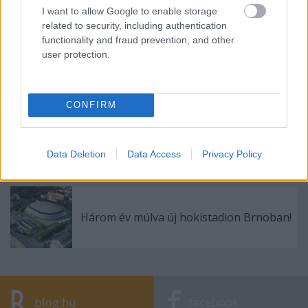
vereség
I want to allow Google to enable storage
related to security, including authentication
functionality and fraud prevention, and other
user protection.
Megerősítve! 2020-ig megépülhet a
Hyperloop Bécs-Pozsony-Budapest
szakaszon
CONFIRM
Kiakadtak a csehek is Kovács Ákoson
Data Deletion
Data Access
Privacy Policy
Három év múlva új hokistadion Brnoban!
blog.hu
facebook