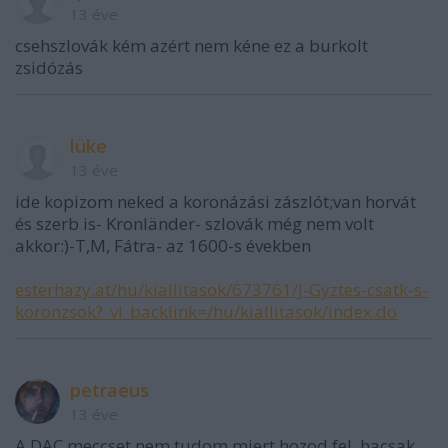
13 éve
csehszlovák kém azért nem kéne ez a burkolt
zsidózás
lüke
13 éve
ide kopizom neked a koronázási zászlót;van horvát
és szerb is- Kronländer- szlovák még nem volt
akkor:)-T,M, Fátra- az 1600-s években
esterhazy.at/hu/kiallitasok/673761/J-Gyztes-csatk-s-
koronzsok?_vl_backlink=/hu/kiallitasok/index.do
petraeus
13 éve
A DAC meccset nem tudom miert hozod fel, hacsak