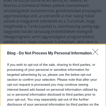
kivel tartozzál össze és kit kerülj el, rekessz ki.
Martos a fullretard fidesz-jobbik mainstream
alullátogatott autonómista gondolatokat propagáló
agymosodája volt, a szervezők a mai napig hálát
adnak a magyarok istenének és a Turulnak, hogy
meghívták a Tankcsapdát is, Gombaszög pedig egy
nagyobb baráti társaság érdeklődését kielégítő
rétegprogram, amit agyonvágtak programokkal,
például vicc, hogy olyanok is előadtak, akik nem is
akartak ott lenni, nem érezték jól magukat, pl:
korkep. (Muha!!!)
Blog -
Do Not Process My Personal Information
Akik nem szerettek volna önjelölt
If you wish to opt-out of the sale, sharing to third parties, or
megmondóembereket hallgatni, szerencsére
processing of your personal or sensitive information for
volt
volt hova menniük
, ráadásul a kürti
borfeszkón
targeted advertising by us, please use the below opt-out
két nap alatt tízezren jártak, Esküszöm Prágáig
section to confirm your selection. Please note that after your
hallom:
Fuck off, Martos!!!!, Fuck off, Gombaszög!!!!
opt-out request is processed you may continue seeing
interest-based ads based on personal information utilized by
Mert az eddig sem volt különösebben kétséges, hogy
us or personal information disclosed to third parties prior to
a
hatuma
köszöni szépen jól van, él, disznót vág,
your opt-out. You may separately opt-out of the further
pálinkázik az árnyas tölgy alatt, focizik a haverokkal,
disclosure of your personal information by third parties on the