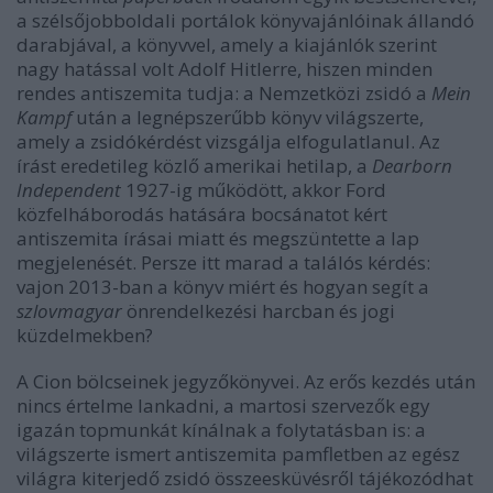
a szélsőjobboldali portálok könyvajánlóinak állandó
darabjával, a könyvvel, amely a kiajánlók szerint
nagy hatással volt Adolf Hitlerre, hiszen minden
rendes antiszemita tudja: a Nemzetközi zsidó a
Mein
Kampf
után a legnépszerűbb könyv világszerte,
amely a zsidókérdést vizsgálja elfogulatlanul. Az
írást eredetileg közlő amerikai hetilap, a
Dearborn
Independent
1927-ig működött, akkor Ford
közfelháborodás hatására bocsánatot kért
antiszemita írásai miatt és megszüntette a lap
megjelenését. Persze itt marad a találós kérdés:
vajon 2013-ban a könyv miért és hogyan segít a
szlovmagyar
önrendelkezési harcban és jogi
küzdelmekben?
A
Cion bölcseinek
jegyzőkönyvei.
Az erős kezdés után
nincs értelme lankadni,
a martosi szervezők
egy
igazán topmunkát kínálnak a folytatásban is: a
világszerte ismert antiszemita pamfletben az egész
világra kiterjedő zsidó összeesküvésről tájékozódhat