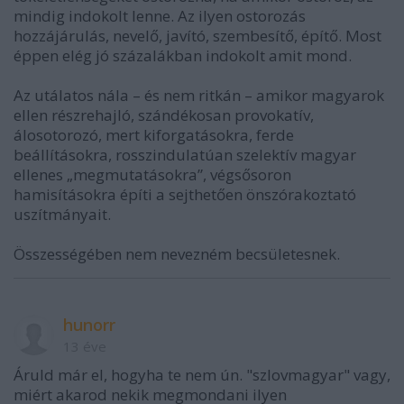
mindig indokolt lenne. Az ilyen ostorozás
hozzájárulás, nevelő, javító, szembesítő, építő. Most
éppen elég jó százalákban indokolt amit mond.
Az utálatos nála – és nem ritkán – amikor magyarok
ellen részrehajló, szándékosan provokatív,
álosotorozó, mert kiforgatásokra, ferde
beállításokra, rosszindulatúan szelektív magyar
ellenes „megmutatásokra”, végsősoron
hamisításokra építi a sejthetően önszórakoztató
uszítmányait.
Összességében nem nevezném becsületesnek.
hunorr
13 éve
Áruld már el, hogyha te nem ún. "szlovmagyar" vagy,
miért akarod nekik megmondani ilyen