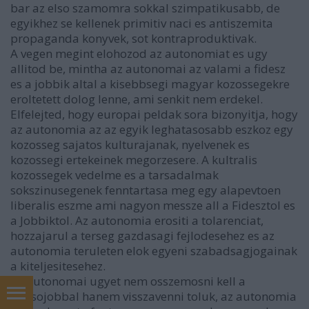
bar az elso szamomra sokkal szimpatikusabb, de
egyikhez se kellenek primitiv naci es antiszemita
propaganda konyvek, sot kontraproduktivak.
A vegen megint elohozod az autonomiat es ugy
allitod be, mintha az autonomai az valami a fidesz
es a jobbik altal a kisebbsegi magyar kozossegekre
eroltetett dolog lenne, ami senkit nem erdekel.
Elfelejted, hogy europai peldak sora bizonyitja, hogy
az autonomia az az egyik leghatasosabb eszkoz egy
kozosseg sajatos kulturajanak, nyelvenek es
kozossegi ertekeinek megorzesere. A kultralis
kozossegek vedelme es a tarsadalmak
sokszinusegenek fenntartasa meg egy alapevtoen
liberalis eszme ami nagyon messze all a Fidesztol es
a Jobbiktol. Az autonomia erositi a tolarenciat,
hozzajarul a terseg gazdasagi fejlodesehez es az
autonomia teruleten elok egyeni szabadsagjogainak
a kiteljesitesehez.
Az autonomai ugyet nem osszemosni kell a
szelsojobbal hanem visszavenni toluk, az autonomia