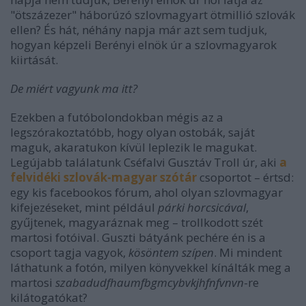
"ötszázezer" háborúzó szlovmagyart ötmillió szlovák
ellen? És hát, néhány napja már azt sem tudjuk,
hogyan képzeli Berényi elnök úr a szlovmagyarok
kiirtását.
De miért vagyunk ma itt?
Ezekben a futóbolondokban mégis az a
legszórakoztatóbb, hogy olyan ostobák, saját
maguk, akaratukon kívül leplezik le magukat.
Legújabb találatunk Cséfalvi Gusztáv Troll úr, aki
a
felvidéki szlovák-magyar szótár
csoportot – értsd:
egy kis facebookos fórum, ahol olyan szlovmagyar
kifejezéseket, mint például
párki horcsicával
,
gyűjtenek, magyaráznak meg – trollkodott szét
martosi fotóival. Guszti bátyánk pechére én is a
csoport tagja vagyok,
kösöntem szípen
. Mi mindent
láthatunk a fotón, milyen könyvekkel kínálták meg a
martosi
szabadudfhaumfbgmcybvkjhfnfvnvn
-re
kilátogatókat?