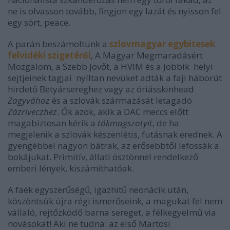
ne is olvasson tovább, fingjon egy lazát és nyisson fel
egy sört, peace.
A parán beszámoltunk a
szlovmagyar egybitesek
felvidéki szigetéről
, A Magyar Megmaradásért
Mozgalom, a Szebb Jövőt, a HVIM és a Jobbik helyi
sejtjeinek tagjai nyíltan nevüket adták a faji háborút
hirdető Betyársereghez vagy az óriásskinhead
Zagyvához
és a szlovák származását letagadó
Zázriveczhez
. Ők azok, akik a DAC meccs előtt
magabiztosan kérik a
tökmagszotyit
, de ha
megjelenik a szlovák készenlétis, futásnak erednek. A
gyengébbel nagyon bátrak, az erősebbtől lefossák a
bokájukat. Primitív, állati ösztönnel rendelkező
emberi lények, kiszámíthatóak.
A faék egyszerűségű, igazhitű neonácik után,
köszöntsük újra régi ismerőseink, a magukat fel nem
vállaló, rejtőzködő barna sereget, a félkegyelmű via
novásokat! Aki ne tudná: az első Martosi