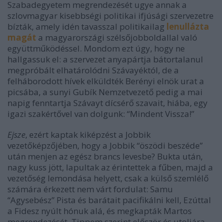
Szabadegyetem megrendezését ugye annak a
szlovmagyar kisebbségi politikai ifjúsági szervezetre
bízták, amely idén tavasszal politikailag
lenullázta
magát
a magyarországi szélsőjobboldallal való
együttműködéssel. Mondom ezt úgy, hogy ne
hallgassuk el: a szervezet anyapártja bátortalanul
megpróbált elhatárolódni Szávayéktól, de a
felháborodott hívek elküldték Berényi elnök urat a
picsába, a sunyi Gubík Nemzetvezető pedig a mai
napig fenntartja Szávayt dícsérő szavait, hiába, egy
igazi szakértővel van dolgunk: “Mindent Vissza!”
Ejsze
, ezért kaptak kiképzést a Jobbik
vezetőképzőjében, hogy a Jobbik “öszödi beszéde”
után menjen az egész brancs levesbe? Bukta után,
nagy kuss jött, lapultak az érintettek a fűben, majd a
vezetőség lemondása helyett, csak a külső szemlélő
számára érkezett nem várt fordulat: Samu
“Agysebész” Pista és barátait pacifikálni kell, Ezúttal
a Fidesz nyúlt hónuk alá, és megkapták Martos
megrendezését. Tippem szerint először és utoljára.