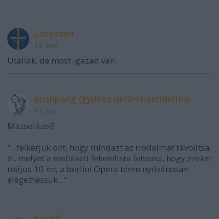
Locassen
13 éve
Utállak, de most igazad van.
pushpang (gyilkos ukrán harcidelfin)
13 éve
Mazsolázol?
"...felkérjük önt, hogy mindazt az irodalmat távolítsa
el, melyet a mellékelt feketelista felsorol, hogy ezeket
május 10-én, a berlini Opera téren nyilvánosan
elégethessük..."
bunk0