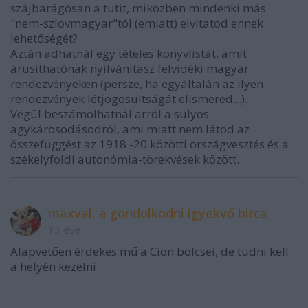
szájbarágósan a tutit, miközben mindenki más
"nem-szlovmagyar"tól (emiatt) elvitatod ennek
lehetőségét?
Aztán adhatnál egy tételes könyvlistát, amit
árusíthatónak nyilvánítasz felvidéki magyar
rendezvényeken (persze, ha egyáltalán az ilyen
rendezvények létjogosultságát elismered...).
Végül beszámolhatnál arról a súlyos
agykárosodásodról, ami miatt nem látod az
összefüggést az 1918 -20 közötti országvesztés és a
székelyföldi autonómia-törekvések között.
maxval, a gondolkodni igyekvő birca
13 éve
Alapvetően érdekes mű a Cion bölcsei, de tudni kell
a helyén kezelni.