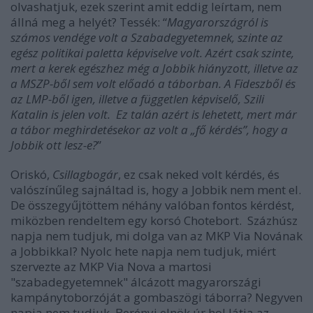
olvashatjuk, ezek szerint amit eddig leírtam, nem
állná meg a helyét? Tessék: “
Magyarországról is
számos vendége volt a Szabadegyetemnek, szinte az
egész politikai paletta képviselve volt. Azért csak szinte,
mert a kerek egészhez még a Jobbik hiányzott, illetve az
a MSZP-ből sem volt előadó a táborban. A Fideszből és
az LMP-ből igen, illetve a független képviselő, Szili
Katalin is jelen volt. Ez talán azért is lehetett, mert már
a tábor meghirdetésekor az volt a „fő kérdés”, hogy a
Jobbik ott lesz-e?
”
Oriskó,
Csillagbogár
, ez csak neked volt kérdés, és
valószínűleg sajnáltad is, hogy a Jobbik nem ment el.
De összegyűjtöttem néhány valóban fontos kérdést,
miközben rendeltem egy korsó Chotebort. Százhúsz
napja nem tudjuk, mi dolga van az MKP Via Novának
a Jobbikkal? Nyolc hete napja nem tudjuk, miért
szervezte az MKP Via Nova a martosi
"szabadegyetemnek" álcázott magyarországi
kampánytoborzóját a gombaszögi táborra? Negyven
napja nem tudjuk, Berényi elnök úr hol látja az