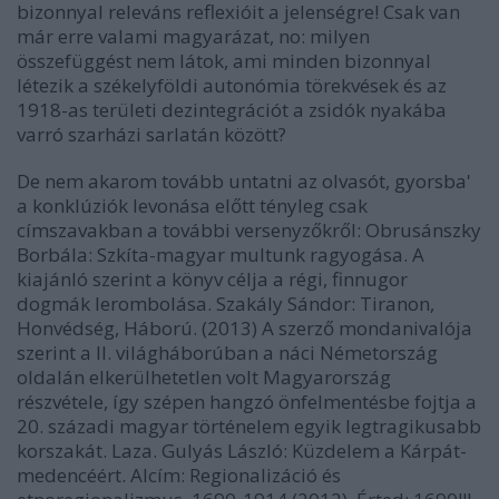
bizonnyal releváns reflexióit a jelenségre! Csak van
már erre valami magyarázat, no: milyen
összefüggést nem látok, ami minden bizonnyal
létezik a székelyföldi autonómia törekvések és az
1918-as területi dezintegrációt a zsidók nyakába
varró szarházi sarlatán között?
De nem akarom tovább untatni az olvasót, gyorsba'
a konklúziók levonása előtt tényleg csak
címszavakban a további versenyzőkről:
Obrusánszky
Borbála: Szkíta-magyar multunk ragyogása.
A
kiajánló szerint a könyv célja a régi, finnugor
dogmák lerombolása.
Szakály Sándor: Tiranon,
Honvédség, Háború. (2013)
A szerző mondanivalója
szerint a II. világháborúban a náci Németország
oldalán elkerülhetetlen volt Magyarország
részvétele, így szépen hangzó önfelmentésbe fojtja a
20. századi magyar történelem egyik legtragikusabb
korszakát. Laza.
Gulyás László: Küzdelem a Kárpát-
medencéért.
Alcím: Regionalizáció és