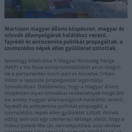
Martoson magyar állami közpénzen, magyar és
szlovák állampolgárok halálához vezető,
fajvédő és antiszemita politikát propagáltak, a
szomszédos népek ellen gyűlöletet szítottak.
Nemhogy kihátrálna A Magyar Közösség Pártja
(MKP) a Via Nova kompromittálódott arcai mögül,
de a parlamenten kívüli párt és közvetve Orbán
Viktor a rasszista propagandát legitimálja
Szlovákiában. Döbbenetes, hogy a magyar állam,
közpénzen olyan szlovákiai rendezvények mögé állt
be, amely magyar állampolgárok halálához vezető,
fajvédő és antiszemita politikát propagált, a
szomszédos népek ellen gyűlöletet szított. Akinek
eddig sem volt egy szemernyi kétsége afelől, hogy a
Fidesz-Jobbik féle ún. nemzetpolitika, azaz etnikai
nacionalista szkanderozás nem egy tőről fakad, az