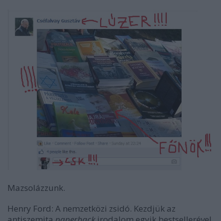
Mazsolázzunk.
Henry Ford: A nemzetközi zsidó.
Kezdjük az
antiszemita
paperback
irodalom egyik bestsellerével,