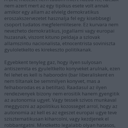
nem azert mert az egy tipikus esete volt annak
amikor egy allam az elvielg demokratikus
eroszakszervezetet hasznalja fel egy kisebbsegi
csoport tudatos megfelemlitesere. Ez kurvara nem
nevezheto demokratikus, jogallami vagy europai
huzasnak, viszont kituno peldaja a szlovak
allamszintu nacionalista, etnocentrista soviniszta
gyuloletkelto es kirekeszto politikanak.
Egyebkent tenyleg gaz, hogy ilyen sulyosan
antiszemita es gyuleltkelto konyveket arulnak, ezen
fel lehet es kell is haborodni (bar liberaliskent en
nem tiltanak be semmilyen konyvet, mas a
felhaborodas es a betiltas). Raadasul az ilyen
rendezvenyek bizony nem erositik hanem gyengitik
az autonomia ugyet. Vagy tessek szivos munkaval
meggyozni az apolitikus kozosseget arrol, hogy az
autonomia az kell es az egeszet europai ugye teve
szisztematikusan kiharcolni, vagy kezdjenek el
robbantgatni. Mindketto legalabb olyan hatasos,