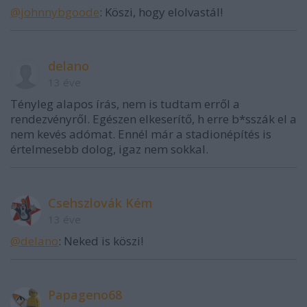
@johnnybgoode
: Köszi, hogy elolvastál!
delano
13 éve
Tényleg alapos írás, nem is tudtam erről a
rendezvényről. Egészen elkeserítő, h erre b*sszák el a
nem kevés adómat. Ennél már a stadionépítés is
értelmesebb dolog, igaz nem sokkal.
Csehszlovák Kém
13 éve
@delano
: Neked is köszi!
Papageno68