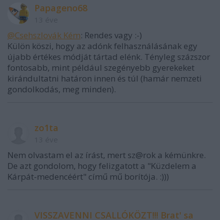
Papageno68
13 éve
@Csehszlovák Kém
: Rendes vagy :-)
Külön köszi, hogy az adónk felhasználásának egy
újabb értékes módját tártad elénk. Tényleg százszor
fontosabb, mint például szegényebb gyerekeket
kirándultatni határon innen és túl (hamár nemzeti
gondolkodás, meg minden).
zo1ta
13 éve
Nem olvastam el az írást, mert sz@rok a kémünkre.
De azt gondolom, hogy felizgatott a "Küzdelem a
Kárpát-medencéért" című mű borítója. :)))
VISSZAVENNI CSALLÓKÖZT!!! Brat' sa