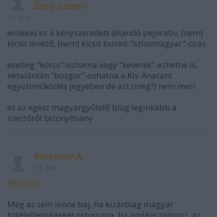
Žitný ostrov!
13 éve
érdekes ez a kényszeredett állandó pejoratív, (nem)
kicsit lenéző, (nem) kicsit bunkó "szlovmagyar"-ozás
esetleg "korcs"-ozhatna vagy "keverék"-ezhetne is,
netalántán "bozgor"-ozhatna a Kis-Anatant
együttműködés jegyében de azt (még?) nem meri
ez az egész magyargyűlölő blog leginkább a
szerzőről bizonyítvány
Bereznay A.
13 éve
@bunk0
:
Még az sem lenne baj, ha kizárólag magyar
tökéletlenségeket ostorozna, ha amikor ostoroz, az