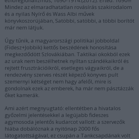
etnoregionalizmus, 1690-1914.(2012). Érted: 1690!!!
Mindez az elmaradhatatlan rovásírás szakirodalom
és a nyilas Nyírő és Wass Albi művek
könyvkoszorújában, Satöbbi, satöbbi, a többi borítót
már nem látjuk.
Úgy tűnik, a magyarországi politikai jobboldal
(Fidesz+Jobbik) kettős beszédének honosítása
megkezdődött Szlovákiában. Taktikai okokból ezek
az urak nem beszélhetnek nyíltan szándékaikról és
rejtett frusztrációikról, esetleges vágyaikról, de a
rendezvény szerves részét képező könyves pult
szemernyi kétséget nem hagy afelől, mire is
gondolnak ezek az emberek, ha már nem pásztázzák
őket kamerák.
Ami azért megnyugtató: ellentétben a hivatalos
győzelmi jelentésekkel a legújabb fideszes
agymosoda jelentős kudarcot vallott: a szervezők
hiába dobálóznak a nyitónap 2000 fős
látogatottságával, ez csupán a Tankcsapdának volt