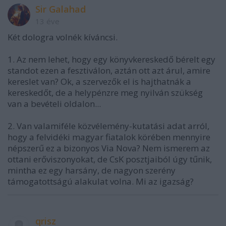
Sir Galahad
13 éve
Két dologra volnék kíváncsi.
1. Az nem lehet, hogy egy könyvkereskedő bérelt egy
standot ezen a fesztiválon, aztán ott azt árul, amire
kereslet van? Ok, a szervezők el is hajthatnák a
kereskedőt, de a helypénzre meg nyilván szükség
van a bevételi oldalon...
2. Van valamiféle közvélemény-kutatási adat arról,
hogy a felvidéki magyar fiatalok körében mennyire
népszerű ez a bizonyos Via Nova? Nem ismerem az
ottani erőviszonyokat, de CsK posztjaiból úgy tűnik,
mintha ez egy harsány, de nagyon szerény
támogatottságú alakulat volna. Mi az igazság?
qrisz