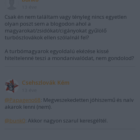
13 éve
Csak én nem találtam vagy tényleg nincs egyetlen
olyan poszt sem a blogodon ahol a
magyarokat/zsidókat/cigányokat gyűlölő
turbószlovákok ellen szólalnál fel?
A turbómagyarok egyoldalú ekézése kissé
hiteltelenné teszi a mondanivalódat, nem gondolod?
Csehszlovák Kém
13 éve
@Papageno68
: Megveszekedetten jóhiszemű és naív
akarok lenni (nem).
@bunk0
: Akkor nagyon szarul keresgéltél.