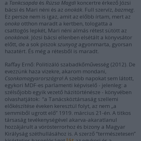
a
Tankcsapda
és
Rúzsa Magdi
koncertre érkező Józsi
bácsi és Mari néni és az
onokák
. Full szervíz,
bazmeg
.
Ez persze nem is igaz, amit az előbb írtam, mert az
onoka
otthon maradt a kertben, tologatta a
csattogós lepkét, Mari néni almás rétest sütött az
onokának
. Józsi bácsi ellenben elsétált a könyvsátor
előtt, de a sok piszok
szunyog
agyonmarta, gyorsan
hazatért. És még a rétesből is maradt.
Raffay Ernő: Politizáló szabadkőművesség (2012).
De
evezzünk haza vizekre, akarom mondani,
Csonkamagyarországra
! A szebb napokat sem látott,
egykori MDF-es parlamenti képviselő - jelenleg: a
szélsőjobb egyik vezető házitörténésze - könyvében
olvashatjátok: “
a Tanácsköztársaság szellemi
előkészítése éveken keresztül folyt, az nem „a
semmiből ugrott elő” 1919. március 21-én. A titkos
társaság tevékenységével akarva-akaratlanul
hozzájárult a vörösterrorhoz és bizony a Magyar
Királyság széthullásához is
. A szerző “természetesen”
kísérteties hasonlóságot
lát
az egykori és a