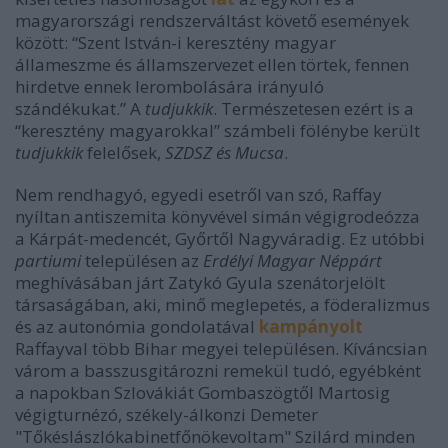
magyarországi rendszerváltást követő események
között: “
Szent István-i keresztény magyar
állameszme és államszervezet ellen törtek, fennen
hirdetve ennek lerombolására irányuló
szándékukat.”
A
tudjukkik
. Természetesen ezért is a
“
keresztény magyarokkal
” számbeli fölénybe került
tudjukkik
felelősek,
SZDSZ és Mucsa
.
Nem rendhagyó, egyedi esetről van szó, Raffay
nyíltan antiszemita könyvével simán végigrodeózza
a Kárpát-medencét, Győrtől Nagyváradig. Ez utóbbi
partiumi
településen az
Erdélyi Magyar Néppárt
meghívásában járt Zatykó Gyula szenátorjelölt
társaságában, aki, minő meglepetés, a föderalizmus
és az autonómia gondolatával
kampányolt
Raffayval több Bihar megyei településen. Kíváncsian
várom a basszusgitározni remekül tudó, egyébként
a napokban Szlovákiát Gombaszögtől Martosig
végigturnézó, székely-álkonzi Demeter
"Tőkéslászlókabinetfőnökevoltam" Szilárd minden