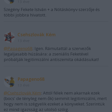
13 éve
Szegény Fekete István + a Nótáskönyv szerzője és
többi jobbra hivatott.
Csehszlovák Kém
13 éve
@Papageno68
: Igen. Rámutattál a szervezők
legaljasabb húzására: a zseniális Feketével
próbálják legitimizálni antiszemita okádásukat!
Papageno68
13 éve
@Csehszlovák Kém
: Attól félek nem akarnak ezek
(bocs' de tényleg nem ők) semmit legitimizálni, mert
hogy nem is szégyelik ezeket a könyveket. Szerintük
ez mind igazsság az utolsó szóig.