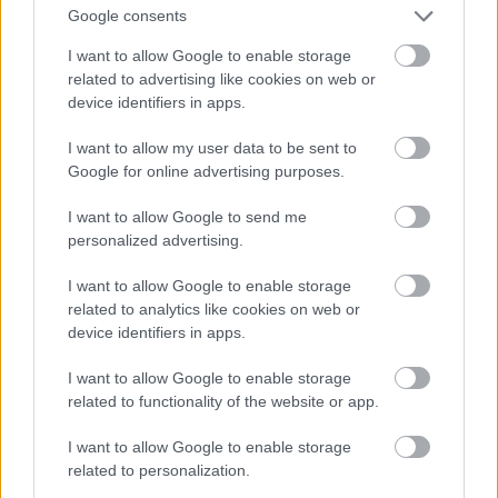
Terepasztalnak és Lovagjainak, van-e a hiteles
Google consents
magyar kisebbségi politizálást roppant
kellemetlenné tevő, Orbán Viktor képmásával
I want to allow Google to enable storage
legitimizált, tömeges antiszemita szakirodalom
related to advertising like cookies on web or
szlovákiai megjelenésével kapcsolatban
device identifiers in apps.
mondanivalója!
I want to allow my user data to be sent to
Google for online advertising purposes.
I want to allow Google to send me
personalized advertising.
I want to allow Google to enable storage
Ajánlott bejegyzések:
related to analytics like cookies on web or
device identifiers in apps.
Minden szlovák álma: döntetlen az
I want to allow Google to enable storage
angolokkal és továbbjutás
related to functionality of the website or app.
I want to allow Google to enable storage
related to personalization.
Történelmi szlovák gól, de a vége