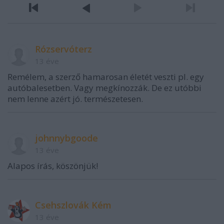
Rózservóterz
13 éve
Remélem, a szerző hamarosan életét veszti pl. egy
autóbalesetben. Vagy megkínozzák. De ez utóbbi
nem lenne azért jó. természetesen.
johnnybgoode
13 éve
Alapos írás, köszönjük!
Csehszlovák Kém
13 éve