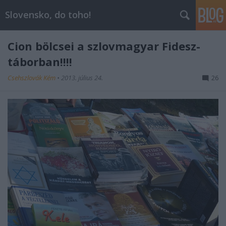
Slovensko, do toho!
Cion bölcsei a szlovmagyar Fidesz-
táborban!!!!
Csehszlovák Kém
•
2013. július 24.
26