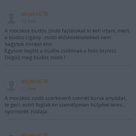
objekt678
12 éve
A mocskos büdös zsidó fajtátokat ki kell irtani, mert
a büdös cigány -zsidó élősködésetekkel nem
hagytok minket élni.
Egyszer bejött a büdös zsidónak a holo biznisz.
Dögölj meg büdös zsidó !
objekt678
12 éve
A mocskos zsidó szarkeverő szemét kurva anyádat,
te geci: ezért foglak én személyesen hülyévé tenni ,
nyomorék zsidaja.
objekt678