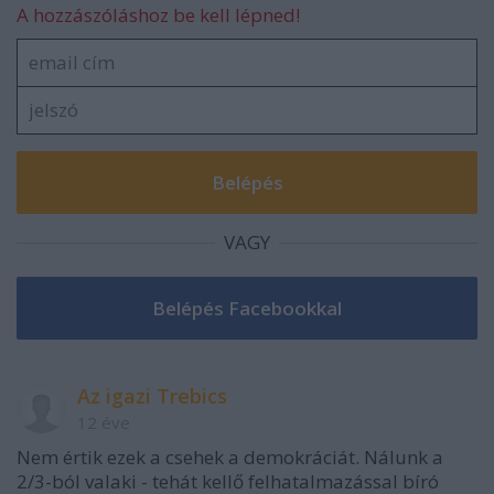
A hozzászóláshoz be kell lépned!
VAGY
Az igazi Trebics
12 éve
Nem értik ezek a csehek a demokráciát. Nálunk a
2/3-ból valaki - tehát kellő felhatalmazással bíró