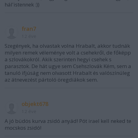
hál'istennek :))
fran7
12 éve
Szegények, ha olvastak volna Hrabalt, akkor tudnák
milyen remek véleménye volt a csehekről, de főképp
a szlovákokról. Akik szerinten hegyi csehek s
parasztok. De hát ugye sem Csehszlovák Kém, sem a
tanuló ifjúság nem olvasott Hrabalt és valószínúleg
az átnevezést pártoló öregdiákok sem.
objekt678
12 éve
A jó büdös kurva zsidó anyád! Pót irael kell neked te
mocskos zsidó!