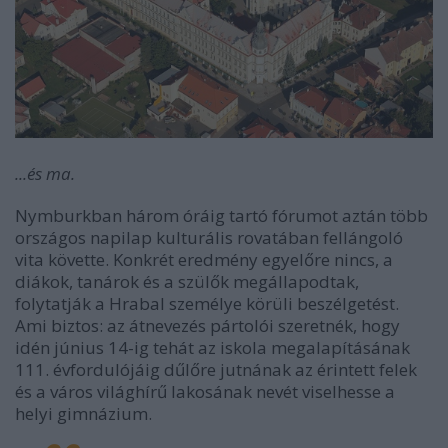
...és ma.
Nymburkban három óráig tartó fórumot aztán több
országos napilap kulturális rovatában fellángoló
vita követte. Konkrét eredmény egyelőre nincs, a
diákok, tanárok és a szülők megállapodtak,
folytatják a Hrabal személye körüli beszélgetést.
Ami biztos: az átnevezés pártolói szeretnék, hogy
idén június 14-ig tehát az iskola megalapításának
111. évfordulójáig dűlőre jutnának az érintett felek
és a város világhírű lakosának nevét viselhesse a
helyi gimnázium.