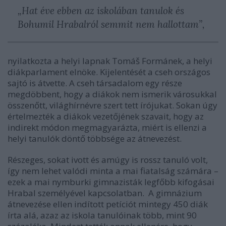
„Hat éve ebben az iskolában tanulok és
Bohumil Hrabalról semmit nem hallottam”,
nyilatkozta a helyi lapnak Tomáš Formánek, a helyi
diákparlament elnöke. Kijelentését a cseh országos
sajtó is átvette. A cseh társadalom egy része
megdöbbent, hogy a diákok nem ismerik városukkal
összenőtt, világhírnévre szert tett írójukat. Sokan úgy
értelmezték a diákok vezetőjének szavait, hogy az
indirekt módon megmagyarázta, miért is ellenzi a
helyi tanulók döntő többsége az átnevezést.
Részeges, sokat ivott és amúgy is rossz tanuló volt,
így nem lehet valódi minta a mai fiatalság számára –
ezek a mai nymburki gimnazisták legfőbb kifogásai
Hrabal személyével kapcsolatban. A gimnázium
átnevezése ellen indított petíciót mintegy 450 diák
írta alá, azaz az iskola tanulóinak több, mint 90