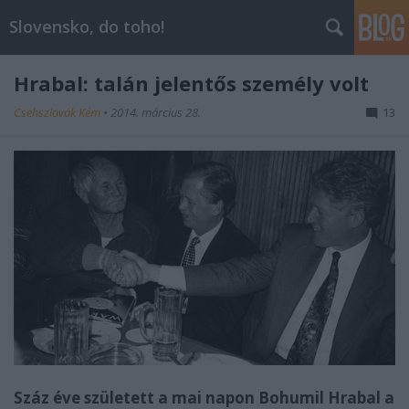
Slovensko, do toho!
Hrabal: talán jelentős személy volt
Csehszlovák Kém
•
2014. március 28.
13
Száz éve született a mai napon Bohumil Hrabal a