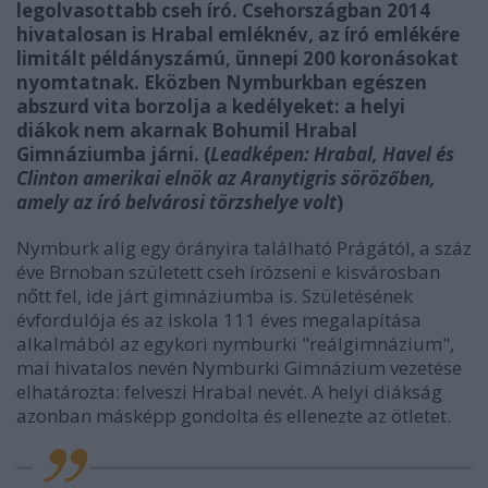
legolvasottabb cseh író. Csehországban 2014
hivatalosan is Hrabal emléknév, az író emlékére
limitált példányszámú, ünnepi 200 koronásokat
nyomtatnak. Eközben Nymburkban egészen
abszurd vita borzolja a kedélyeket: a helyi
diákok nem akarnak Bohumil Hrabal
Gimnáziumba járni. (
Leadképen: Hrabal, Havel és
Clinton amerikai elnök az Aranytigris sörözőben,
amely az író belvárosi törzshelye volt
)
Nymburk alig egy órányira található Prágától, a száz
éve Brnoban született cseh írózseni e kisvárosban
nőtt fel, ide járt gimnáziumba is. Születésének
évfordulója és az iskola 111 éves megalapítása
alkalmából az egykori nymburki "reálgimnázium",
mai hivatalos nevén Nymburki Gimnázium vezetése
elhatározta: felveszi Hrabal nevét. A helyi diákság
azonban másképp gondolta és ellenezte az ötletet.