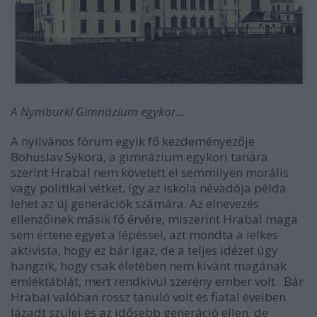
A Nymburki Gimnázium egykor...
A nyilvános fórum egyik fő kezdeményezője
Bohuslav Sýkora, a gimnázium egykori tanára
szerint Hrabal nem követett el semmilyen morális
vagy politikai vétket, így az iskola névadója példa
lehet az új generációk számára.
Az elnevezés
ellenzőinek másik fő érvére, miszerint Hrabal maga
sem értene egyet a lépéssel, azt mondta a lelkes
aktivista, hogy ez bár igaz, de a teljes idézet úgy
hangzik, hogy csak életében nem kívánt magának
emléktáblát, mert rendkívül szerény ember volt. Bár
Hrabal valóban rossz tanuló volt és fiatal éveiben
lázadt szülei és az idősebb generáció ellen, de