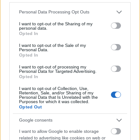
Nymburk városával valósággal összenőtt
személye, megtiszteltetés lenne az iskola
Please note that this website/app uses one or more Google
Personal Data Processing Opt Outs
számára, ha felvehetné nevét
services and may gather and store information including but
not limited to your visit or usage behaviour. You may click to
I want to opt-out of the Sharing of my
personal data.
grant or deny consent to Google and its third-party tags to
- A nymburki gimnázium szeretné ápolni és
Opted In
use your data for below specified purposes in below Google
továbbadni Hrabal örökségét és gondolatait.
consent section.
I want to opt-out of the Sale of my
Hrabal személye pedig megmutatja, hiába
Personal Data.
Opted In
voltak rossz tanulmányi eredményei
diákkorában, később mégis sikerült valamit
I want to opt-out of processing my
Personal Data for Targeted Advertising.
elérnie
Opted In
- Nymburk városa szeretne Hrabal nevének
I want to opt-out of Collection, Use,
Retention, Sale, and/or Sharing of my
köszönhetően kiemelkedni a többi
Personal Data that Is Unrelated with the
Purposes for which it was collected.
csehországi város közül, amely segíthet az
Opted Out
iskola nemzetközi kapcsolatainak
Google consents
erősítésében is
I want to allow Google to enable storage
related to advertising like cookies on web or