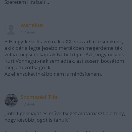
Szeretem Hrabalt...
wanekus
12 éve
B.H. egyike volt azoknak a XX. századi írózseniknek,
akik bár a legteljesebb mértékben megérdemelték
volna mégsem kaptak Nobel díjat. Azt, hogy neki és
Kurt Vonnegut-nak sem adtak, azt sosem bocsátom
meg a bizottságnak.
Az ellenzőket inkább nem is minősíteném.
Szomszéd Tibi
12 éve
„intelligenciáját és műveltségét alátámasztja a tény,
hogy később jogot is tanult”