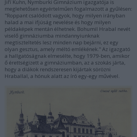
Jiří Kuhn, Nymburki Gimnázium igazgatója is
meglehetősen egyértelműen fogalmazott a gyűlésen:
"Roppant csalódott vagyok, hogy milyen irányban
halad a mai ifjúság nevelése és hogy milyen
példaképek mentán élhetnek. Bohumil Hrabal nevét
viselő gimnáziumba mindannyiunknak
megtiszteltetés lesz minden nap bejárni, ez egy
olyan gesztus, amely méltó emlékének."
Az igazgató
a hallgatóságnak elmesélte, hogy 1979-ben, amikor
ő érettségizett a gimnáziumban, az a szokás járta,
hogy a diákok rendszeresen kijártak sörözni
Hraballal, a hónuk alatt az író egy-egy művével.