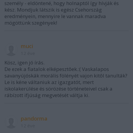
személy - eldöntené, hogy holnaptól így hívják és
kész. Mondjuk látszik is egész Csehország
eredményein, mennyire le vannak maradva
mögöttünk szegények!
muci
12 éve
Kösz, igen jó írás.
De ezek a fiatalok elképesztôek.:( Vaskalapos
savanyújóskák morális fölényét vajon kitôl tanulták?
Le is kéne váltaniuk az igazgatót, mert
iskolakerülése és sörözése történeteivel csak a
rábízott ifjúság megvetését váltja ki.
pandorma
12 éve