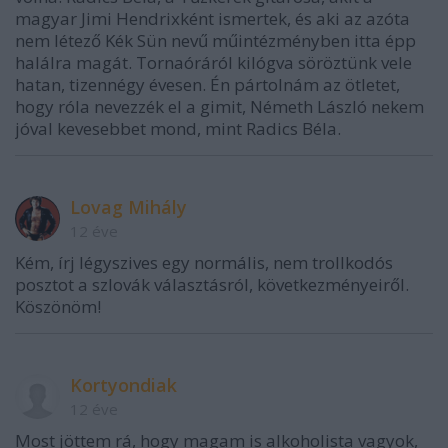
magyar Jimi Hendrixként ismertek, és aki az azóta
nem létező Kék Sün nevű műintézményben itta épp
halálra magát. Tornaóráról kilógva söröztünk vele
hatan, tizennégy évesen. Én pártolnám az ötletet,
hogy róla nevezzék el a gimit, Németh László nekem
jóval kevesebbet mond, mint Radics Béla.
Lovag Mihály
12 éve
Kém, írj légyszives egy normális, nem trollkodós
posztot a szlovák választásról, következményeiről.
Köszönöm!
Kortyondiak
12 éve
Most jöttem rá, hogy magam is alkoholista vagyok,