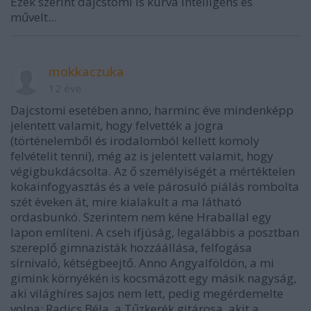
Ezek szerint dajcstomi is kurva intelligens és
művelt...
mokkaczuka
12 éve
Dajcstomi esetében anno, harminc éve mindenképp
jelentett valamit, hogy felvették a jogra
(történelemből és irodalomból kellett komoly
felvételit tenni), még az is jelentett valamit, hogy
végigbukdácsolta. Az ő személyiségét a mértéktelen
kokainfogyasztás és a vele párosuló piálás rombolta
szét éveken át, mire kialakult a ma látható
ordasbunkó. Szerintem nem kéne Hraballal egy
lapon említeni. A cseh ifjúság, legalábbis a posztban
szereplő gimnazisták hozzáállása, felfogása
sírnivaló, kétségbeejtő. Anno Angyalföldön, a mi
gimink környékén is kocsmázott egy másik nagyság,
aki világhíres sajos nem lett, pedig megérdemelte
volna: Radics Béla, a Tűzkerék gitárosa, akit a