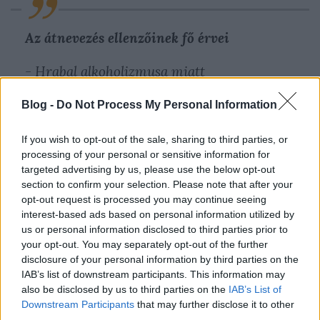
Az átnevezés ellenzőinek fő érvei
- Hrabal alkoholizmusa miatt
ellentmondásos személyiség és
Blog -
Do Not Process My Personal Information
öngyilkossága miatt sem megfelelő minta
If you wish to opt-out of the sale, sharing to third parties, or
- A Nymburki Gimnázium jelenlegi
processing of your personal or sensitive information for
elnevezés egy jól ismert, patináns márka,
targeted advertising by us, please use the below opt-out
nincs ok ezen változtatni
section to confirm your selection. Please note that after your
opt-out request is processed you may continue seeing
- Maga Hrabal is ellenezné, hogy az iskola
interest-based ads based on personal information utilized by
us or personal information disclosed to third parties prior to
felvegye nevét
your opt-out. You may separately opt-out of the further
disclosure of your personal information by third parties on the
Az átnevezés pártolóinak érvei
IAB’s list of downstream participants. This information may
also be disclosed by us to third parties on the
IAB’s List of
- Hrabal a helyi gimnáziumban tanult,
Downstream Participants
that may further disclose it to other
third parties.