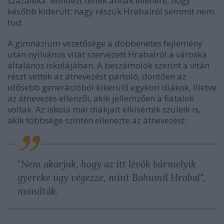
százaléka. Mindezt tették annak ellenére, hogy
később kiderült: nagy részük Hrabalról semmit nem
tud.
A gimnázium vezetősége a döbbenetes fejlemény
után nyilvános vitát szervezett Hrabalról a városka
általános iskolájában. A beszámolók szerint a vitán
részt vettek az átnevezést pártoló, döntően az
idősebb generációból kikerülő egykori diákok, illetve
az átnevezés ellenzői, akik jellemzően a fiatalok
voltak. Az iskola mai diákjait elkísérték szüleik is,
akik többsége szintén ellenezte az átnevezést:
"Nem akarjuk, hogy az itt lévők bármelyik
gyereke úgy végezze, mint Bohumil Hrabal",
mondták.